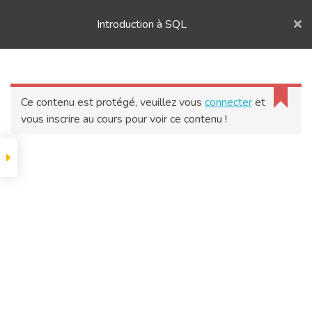
Introduction à SQL
Accueil
Toutes les Formations
Formation SQL
Formation Analytics Data Workers
Deviens maître de tes données
ACCUEIL
Ce contenu est protégé, veuillez vous
connecter
et
vous inscrire au cours pour voir ce contenu !
FORMATION
© 2026 Formation Analytics Data Workers. All rights
reserved.
CONTACT
PODCAST
VIDEO