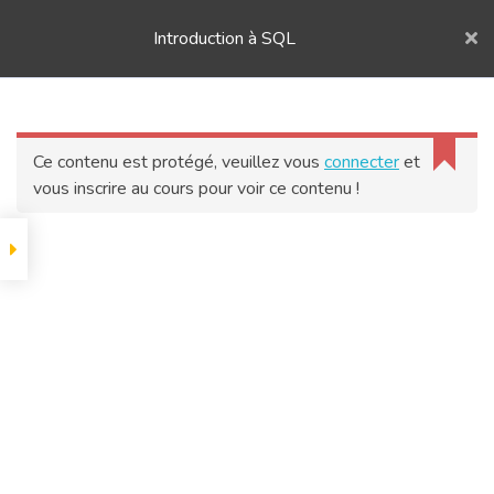
Introduction à SQL
Accueil
Toutes les Formations
Formation SQL
Formation Analytics Data Workers
Deviens maître de tes données
ACCUEIL
Ce contenu est protégé, veuillez vous
connecter
et
vous inscrire au cours pour voir ce contenu !
FORMATION
© 2026 Formation Analytics Data Workers. All rights
reserved.
CONTACT
PODCAST
VIDEO